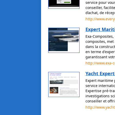
service pour vous
conseiller, facil
d’achat, de récep
http://www.ever
Expert Mari
Exa-Composites, 
composites, met 
dans la construc
en terme d'expert
garantissant votr
http://www.exa-
Yacht Expert
Expert maritime 
service internati
Expertise pré-tra
investigations sc
conseiller et offr
http://www.yacht