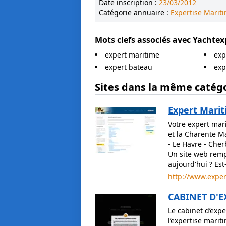
Date inscription :
23/03/2012
Catégorie annuaire :
Expertise Marit
Mots clefs associés avec
Yachtex
expert maritime
exp
expert bateau
exp
Sites dans la même catégo
Expert Mari
Votre expert mar
et la Charente Ma
- Le Havre - Cher
Un site web remp
aujourd'hui ? Est-
http://www.expe
CABINET D'E
Le cabinet d’exp
l’expertise marit