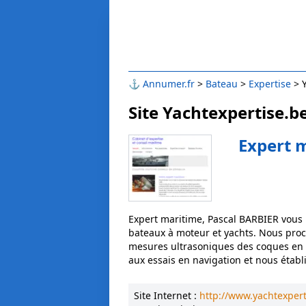
⚓
Annumer.fr
Bateau
Expertise
Site Yachtexpertise.b
Expert 
Expert maritime, Pascal BARBIER vous p
bateaux à moteur et yachts. Nous pro
mesures ultrasoniques des coques en a
aux essais en navigation et nous établ
Site Internet :
http://www.yachtexpert