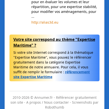
pour en évaluer les volumes et leur
répartition, pour une expertise stabilité,
pour modifier vos aménagements, pour
...
http://alias3d.eu
Votre site correspond au thème "Expertise
Maritime" ?
Si votre site Internet correspond à la thèmatique
"Expertise Maritime", vous pouvez le référencer
gratuitement dans la catégorie Expertise
Maritime de notre annuaire. Pour cela, il vous
suffit de remplir le formulaire :
référencement
site Expertise Maritime
2010-
2026
© Annumer.fr
-
Référencer gratuitement
son site
-
A propos / Nous contacter
-
Screenshots par
Robothumb