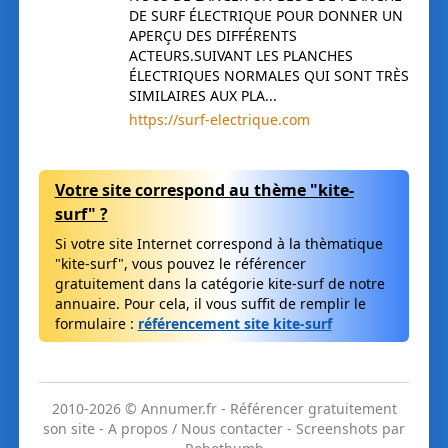
DE SURF ÉLECTRIQUE POUR DONNER UN
APERÇU DES DIFFÉRENTS
ACTEURS.SUIVANT LES PLANCHES
ÉLECTRIQUES NORMALES QUI SONT TRÈS
SIMILAIRES AUX PLA...
https://surf-electrique.com
Votre site correspond au thème "kite-
surf" ?
Si votre site Internet correspond à la thèmatique
"kite-surf", vous pouvez le référencer
gratuitement dans la catégorie kite-surf de notre
annuaire. Pour cela, il vous suffit de remplir le
formulaire :
référencement site kite-surf
2010-
2026
© Annumer.fr
-
Référencer gratuitement
son site
-
A propos / Nous contacter
-
Screenshots par