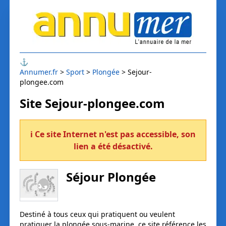
⚓
Annumer.fr
Sport
Plongée
Sejour-
plongee.com
Site Sejour-plongee.com
ℹ Ce site Internet n'est pas accessible, son
lien a été désactivé.
Séjour Plongée
Destiné à tous ceux qui pratiquent ou veulent
pratiquer la plongée sous-marine, ce site référence les