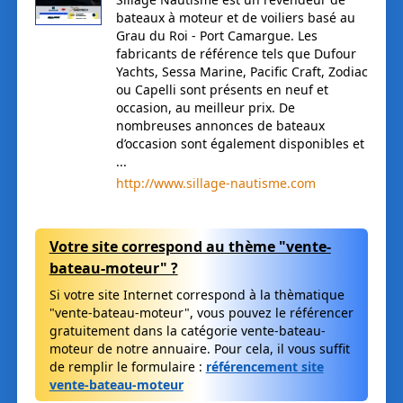
bateaux à moteur et de voiliers basé au
Grau du Roi - Port Camargue. Les
fabricants de référence tels que Dufour
Yachts, Sessa Marine, Pacific Craft, Zodiac
ou Capelli sont présents en neuf et
occasion, au meilleur prix. De
nombreuses annonces de bateaux
d’occasion sont également disponibles et
...
http://www.sillage-nautisme.com
Votre site correspond au thème "vente-
bateau-moteur" ?
Si votre site Internet correspond à la thèmatique
"vente-bateau-moteur", vous pouvez le référencer
gratuitement dans la catégorie vente-bateau-
moteur de notre annuaire. Pour cela, il vous suffit
de remplir le formulaire :
référencement site
vente-bateau-moteur