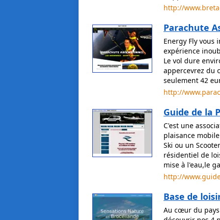
http://www.breta
Parachute A
Energy Fly vous i
expérience inoubl
Le vol dure envi
appercevrez du ci
seulement 42 eur
http://www.para
Guide de la 
C'est une associa
plaisance mobile
Ski ou un Scoote
résidentiel de lo
mise à l'eau,le g
http://www.guide
Base de loisir
Au cœur du pays 
découvrir nos 4 p