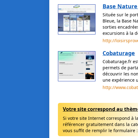
Base Nature
Située sur le por
Bleue, la Base N
sorties encadrée
excursions à la 
http://loisirsprov
Cobaturage
Cobaturage.fr est
permets de parta
découvrir les no
une expérience u
http://www.cobat
Votre site correspond au thème
Si votre site Internet correspond à 
référencer gratuitement dans la caté
vous suffit de remplir le formulaire 