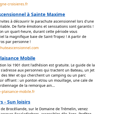
gne-croisieres.fr
scensionnel à Sainte Maxime
nvites à découvrir le parachute ascensionnel lors d'une
iable. De forte émotions et senssations sont garantis !
ron un quart-heure, durant cette période vous
el la magnifique baie de Saint-Tropez ! A partir de
os par personne !
chuteascensionnel.com
Plaisance Mobile
tion loi 1901 dont l'adhésion est gratuite. Le guide de la
 s'adresse aux personnes qui tractent un Bateau, un Jet
r des Mer et qui cherchent un camping ou un parc
isir offrant : un ponton et/ou un mouillage, une cale de
ardiennage de la remorque ain...
-plaisance-mobile.fr
s - Sun loisirs
de Brocéliande, sur le Domaine de Trémelin, venez
arcours Escalad’arbres, accessibles dès 3ans. Profitez