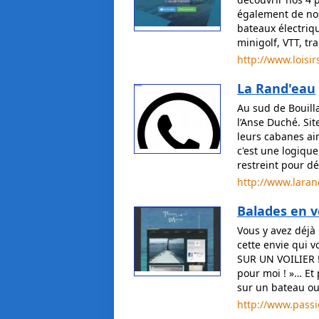
également de nos 
bateaux électriqu
minigolf, VTT, tr
http://www.loisir
La Rand'eau
Au sud de Bouilla
l’Anse Duché. Sit
leurs cabanes ain
c'est une logique
restreint pour dé
http://www.lara
Balades en vo
Vous y avez déjà
cette envie qui 
SUR UN VOILIER !
pour moi ! »… Et 
sur un bateau ou
http://www.pass