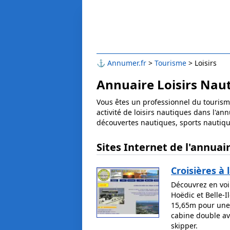
⚓
Annumer.fr
Tourisme
Loisirs
Annuaire Loisirs Nau
Vous êtes un professionnel du tourism
activité de loisirs nautiques dans l'a
découvertes nautiques, sports nautiques
Sites Internet de l'annuai
Croisières à 
Découvrez en voil
Hoëdic et Belle-I
15,65m pour une c
cabine double ave
skipper.