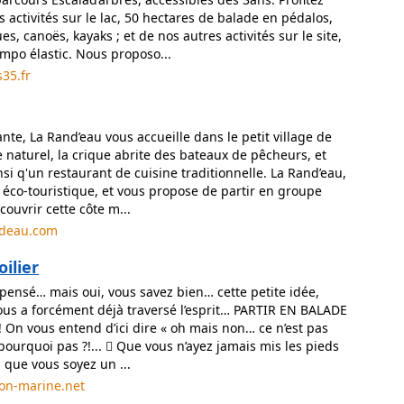
activités sur le lac, 50 hectares de balade en pédalos,
es, canoës, kayaks ; et de nos autres activités sur le site,
ampo élastic. Nous proposo...
s35.fr
nte, La Rand’eau vous accueille dans le petit village de
e naturel, la crique abrite des bateaux de pêcheurs, et
si q'un restaurant de cuisine traditionnelle. La Rand’eau,
 éco-touristique, et vous propose de partir en groupe
couvrir cette côte m...
ndeau.com
ilier
 pensé… mais oui, vous savez bien… cette petite idée,
vous a forcément déjà traversé l’esprit… PARTIR EN BALADE
 On vous entend d’ici dire « oh mais non… ce n’est pas
pourquoi pas ?!...  Que vous n’ayez jamais mis les pieds
 que vous soyez un ...
ion-marine.net