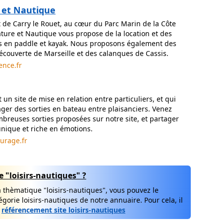
 et Nautique
t de Carry le Rouet, au cœur du Parc Marin de la Côte
ature et Nautique vous propose de la location et des
s en paddle et kayak. Nous proposons également des
découverte de Marseille et des calanques de Cassis.
ence.fr
 un site de mise en relation entre particuliers, et qui
ger des sorties en bateau entre plaisanciers. Venez
mbreuses sorties proposées sur notre site, et partager
nique et riche en émotions.
urage.fr
 "loisirs-nautiques" ?
la thèmatique "loisirs-nautiques", vous pouvez le
gorie loisirs-nautiques de notre annuaire. Pour cela, il
:
référencement site loisirs-nautiques