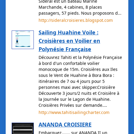
Sideral est un bateau Marine
Marchande, 4 cabines, 8 places
passagers, 57 pieds. Nous proposons d...
http://sideralcroisieres.blogspot.com
Sailing Huahine Voile :
Croisières en Voilier en
Polynésie Française
Découvrez Tahiti et la Polynésie Française
à bord d'un confortable voilier
monocoque de 15m. Croisières aux Iles
sous le Vent de Huahine à Bora Bora :
itinéraires de 7 ou 4 jours pour 5
personnes maxi avec skipper.Croisière
Découverte 3 jours/2 nuits et Croisière à
la Journée sur le Lagon de Huahine.
Croisières Privées sur demande....
http://www.tahitisailingcharter.com
ANANDA CROISIERE
Embarquez....... sur ANANDA II un